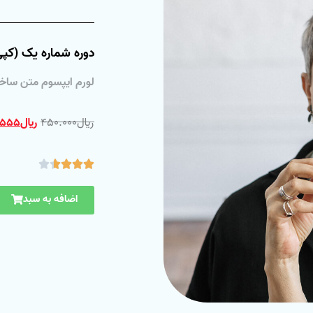
دوره شماره یک (کپی
لورم ایپسوم متن ساخت
﷼
۴۵۰.۰۰۰
﷼
.۵۵۵





اضافه‌ به سبد