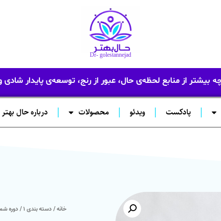
Dr- golestannejad
 بیشتر از منابع لحظه‌ی حال، عبور از رنج، توسعه‌ی پایدار شادی 
پادکست
ویدئو
محصولات
درباره حال بهتر
خانه
/
دسته بندی ۱
/ دوره شما