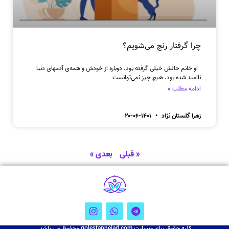
چرا گرفتار رنج می‌شویم؟
او خانم حالش خیلی گرفته بود. دوباره از خودش و همه‌ی آدمهای دنیا
ناامید شده بود. هیچ چیز نمی‌توانست
ادامه مطلب »
زهرا گلستان نژاد
۱۴۰۱-۰۶-۲۰
« قبلی
بعدی »
کلیه حقوق برای وبسایت golestannejad.com محفوظ می باشد.