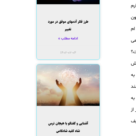
رم
ون
طرز فکر آدمهای موفق در مورد
ام
تغییر
ادامه مطلب »
می
ت؟
۱۴۰۲-۰۲-۰۴
لش
به
ند
به
از
یف
آشنایی و گفتگو با هیجان ترس
شاه کلید شادکامی