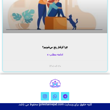
چرا گرفتار رنج می‌شویم؟
ادامه مطلب »
۱۴۰۱-۰۶-۲۰
کلیه حقوق برای وبسایت golestannejad.com محفوظ می باشد.